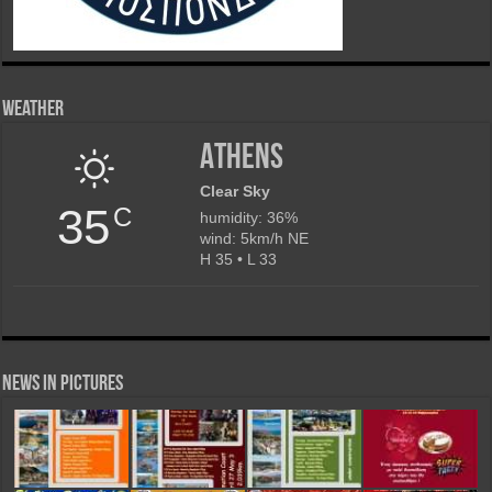
Weather
Athens
Clear Sky
35
C
humidity: 36%
wind: 5km/h NE
H 35 • L 33
News in Pictures