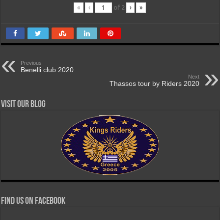
«
‹
of
2
›
»
Previous
Benelli club 2020
Next
Thassos tour by Riders 2020
Visit our Blog
Find us on Facebook