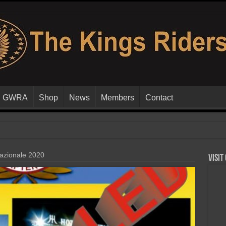
GWRA
Shop
News
Members
Contact
zionale 2020
Visit