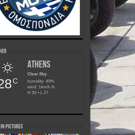
her
Athens
Clear Sky
28
C
humidity: 49%
wind: 1km/h N
H 30 • L 27
in Pictures