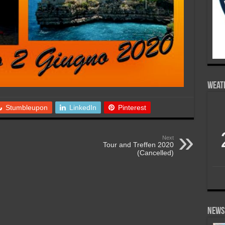
Weat
Stumbleupon
LinkedIn
Pinterest
Next
Tour and Treffen 2020
(Cancelled)
News 