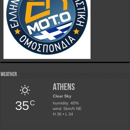
Weather
Athens
Clear Sky
35
C
humidity: 40%
wind: 5km/h NE
H 36 • L 34