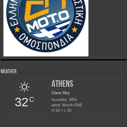
Weather
Athens
Clear Sky
32
C
humidity: 39%
wind: 4km/h ENE
H 33 • L 30