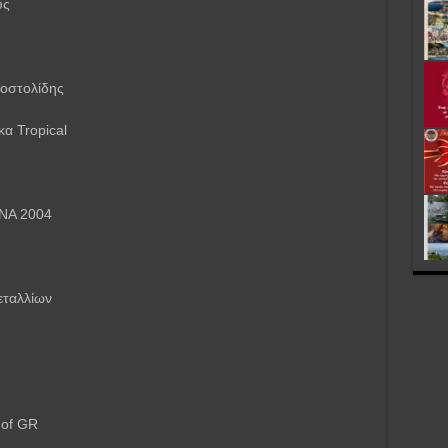
υς
οστολίδης
α Tropical
ΗΝΑ 2004
εταλλίων
 of GR