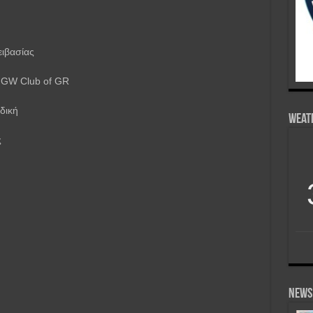
ειβασίας
 GW Club of GR
δική
Weat
ς
News 