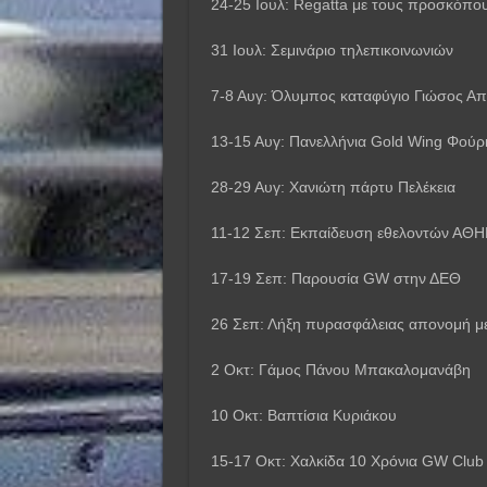
24-25 Ιουλ: Regatta με τους προσκόπο
31 Ιουλ: Σεμινάριο τηλεπικοινωνιών
7-8 Αυγ: Όλυμπος καταφύγιο Γιώσος Απ
13-15 Αυγ: Πανελλήνια Gold Wing Φούρκ
28-29 Αυγ: Χανιώτη πάρτυ Πελέκεια
11-12 Σεπ: Εκπαίδευση εθελοντών ΑΘ
17-19 Σεπ: Παρουσία GW στην ΔΕΘ
26 Σεπ: Λήξη πυρασφάλειας απονομή μ
2 Οκτ: Γάμος Πάνου Μπακαλομανάβη
10 Οκτ: Βαπτίσια Κυριάκου
15-17 Οκτ: Χαλκίδα 10 Χρόνια GW Club