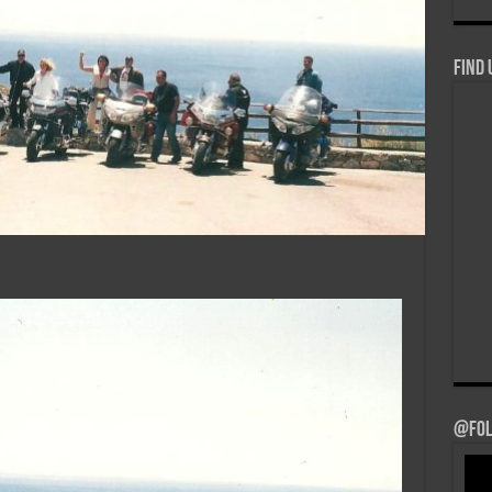
Find 
@Fol