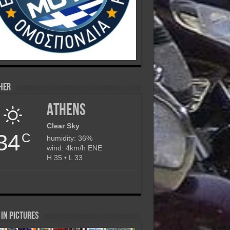
her
Athens
Clear Sky
34
C
humidity: 36%
wind: 4km/h ENE
H 35 • L 33
in Pictures