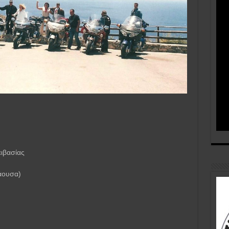
ειβασίας
άουσα)