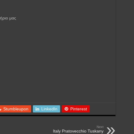
ήριο μας
Stumbleupon
LinkedIn
Pinterest
Next
Italy Pratovecchio Tuskany