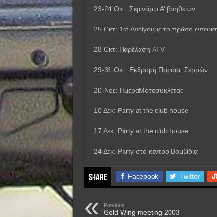
23-24 Οκτ: Σεμινάριο Α’ βοηθειών
25 Οκτ: 1st Ανοίγουμε το πρώτο εντευκτ
28 Οκτ: Παρέλαση ATV
29-31 Οκτ: Εκδρομή Πορόια Σερρών
20-Νοε: ΗμέραΜοτοσυκλέτας
10 Δεκ: Party at the club house
17 Δεκ: Party at the club house
24 Δεκ: Party στο κέντρο Βομβίδια
Facebook
Twitter
Share
Previous
Gold Wing meeting 2003