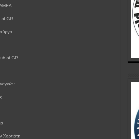
ε AMEA
 of GR
 πύργο
lub of GR
αναγκών
ς
ια
ν Χορτιάτη