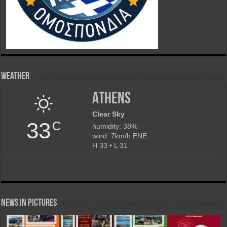
Weather
Athens
Clear Sky
33
C
humidity: 38%
wind: 7km/h ENE
H 33 • L 31
News in Pictures