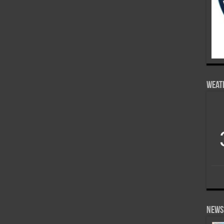
Weat
News 