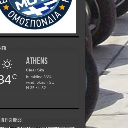
her
Athens
Clear Sky
34
C
humidity: 36%
wind: 5km/h SE
H 35 • L 32
in Pictures