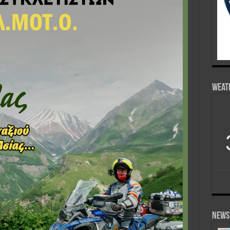
Weat
News 