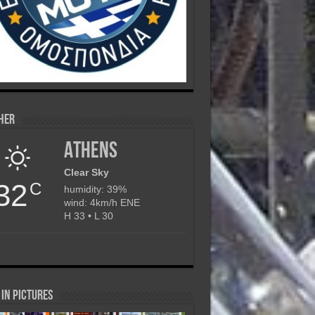
her
Athens
Clear Sky
32
C
humidity: 39%
wind: 4km/h ENE
H 33 • L 30
in Pictures