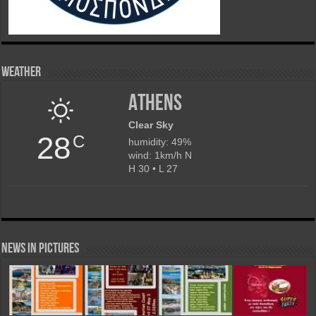
Weather
Athens
Clear Sky
28
C
humidity: 49%
wind: 1km/h N
H 30 • L 27
News in Pictures