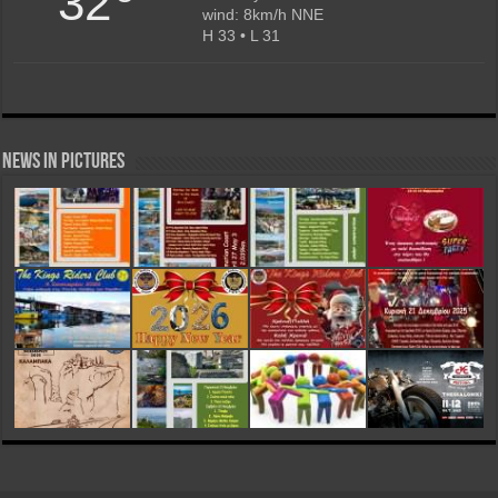
32
wind: 8km/h NNE
H 33 • L 31
News in Pictures