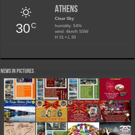
Athens
Clear Sky
30
C
humidity: 54%
wind: 4km/h SSW
H 31 • L 30
News in Pictures