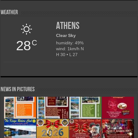
Weather
Athens
Clear Sky
28
C
humidity: 49%
wind: 1km/h N
H 30 • L 27
News in Pictures