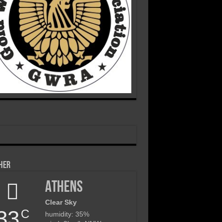
her
Athens
Clear Sky
33
C
humidity: 35%