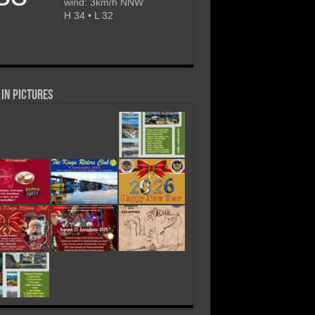
wind: 3km/h NNW
H 34 • L 32
in Pictures