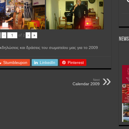
‹
of
2
›
»
News 
δηλώσεις και δράσεις του σωματείου μας για το 2009
Stumbleupon
LinkedIn
Pinterest
Next
Calendar 2009