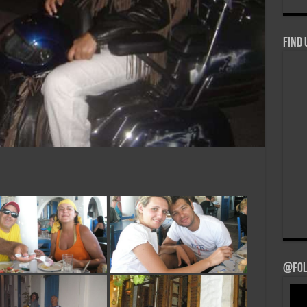
Find 
@Fol