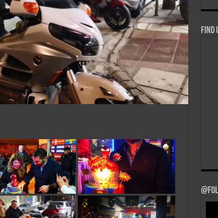
Find 
@Fol