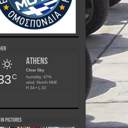
her
Athens
Clear Sky
33
C
humidity: 47%
wind: 5km/h NNE
H 34 • L 32
in Pictures