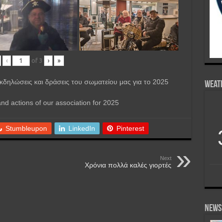
‹
of
3
›
»
δηλώσεις και δράσεις του σωματείου μας για το 2025
Weat
d actions of our association for 2025
Stumbleupon
LinkedIn
Pinterest
Next
Χρόνια πολλά καλές γιορτές
News 