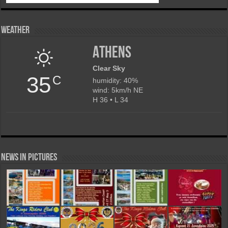
Weather
Athens
Clear Sky
35
C
humidity: 40%
wind: 5km/h NE
H 36 • L 34
News in Pictures