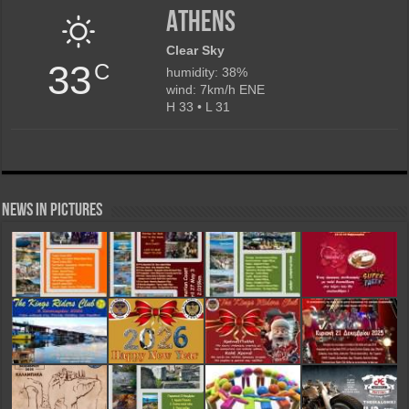
Athens
Clear Sky
33
C
humidity: 38%
wind: 7km/h ENE
H 33 • L 31
News in Pictures