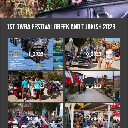
1st GWRA festival Greek and Turkish 2023
1_2023
10_2023
11_2023
12_2023
13_2023
14_2023