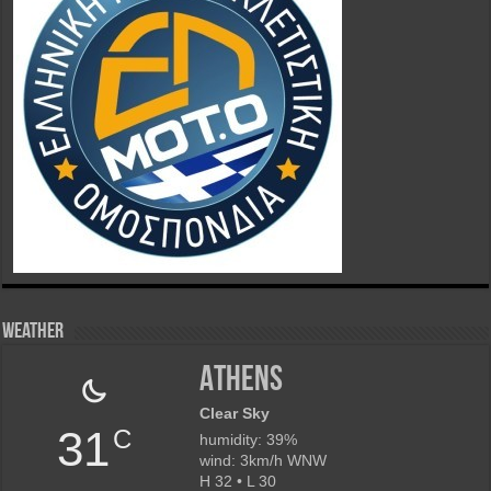
Weather
Athens
Clear Sky
31
C
humidity: 39%
wind: 3km/h WNW
H 32 • L 30