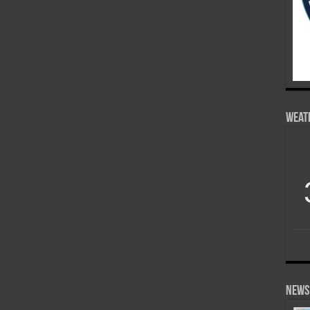
Weat
News 