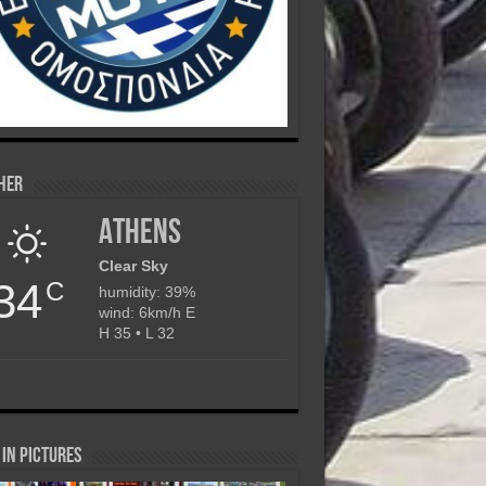
her
Athens
Clear Sky
34
C
humidity: 39%
wind: 6km/h E
H 35 • L 32
in Pictures