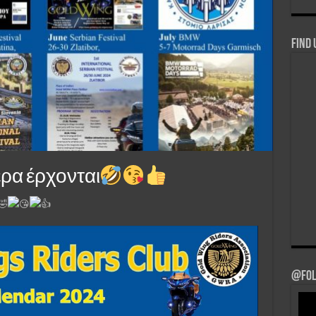
Find 
τερα έρχονται
@Fol