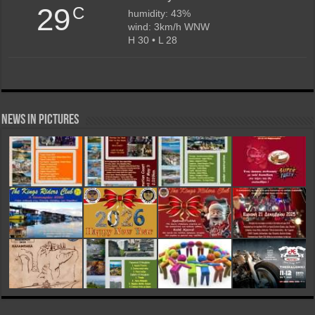
29
C
humidity: 43%
wind: 3km/h WNW
H 30 • L 28
News in Pictures