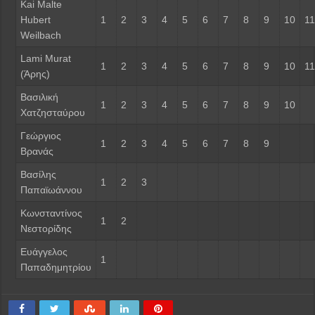
Kai Malte
Hubert
1
2
3
4
5
6
7
8
9
10
11
Weilbach
Lami Murat
1
2
3
4
5
6
7
8
9
10
11
(Άρης)
Βασιλική
1
2
3
4
5
6
7
8
9
10
Χατζησταύρου
Γεώργιος
1
2
3
4
5
6
7
8
9
Βρανάς
Βασίλης
1
2
3
Παπαϊωάννου
Κωνσταντίνος
1
2
Νεστορίδης
Ευάγγελος
1
Παπαδημητρίου