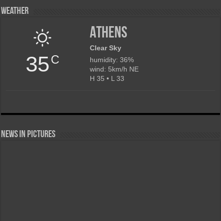
Weather
Athens
Clear Sky
35
C
humidity: 36%
wind: 5km/h NE
H 35 • L 33
News in Pictures