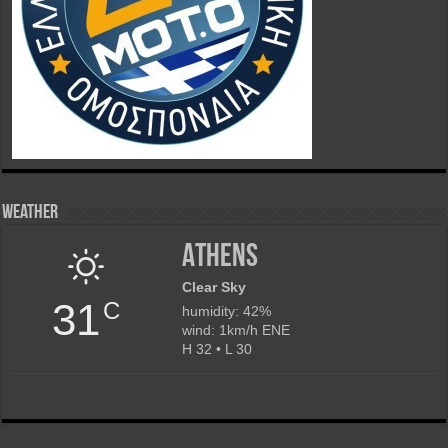
Weather
Athens
Clear Sky
31
C
humidity: 42%
wind: 1km/h ENE
H 32 • L 30