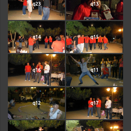
q23
q13
q14
q15
q16
q11
q12
q17