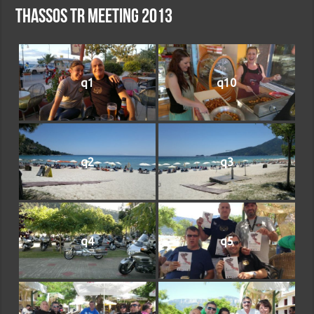
Thassos TR meeting 2013
q1
q10
q2
q3
q4
q5