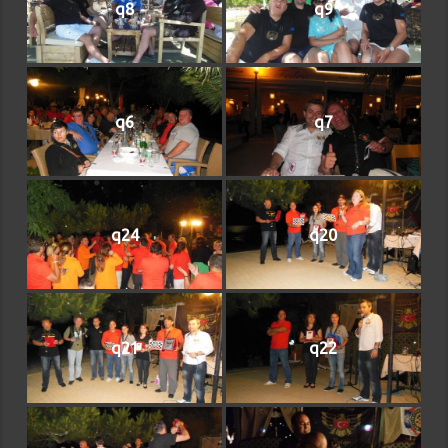
q8
q9
q6
q7
q24
q20
q21
q22